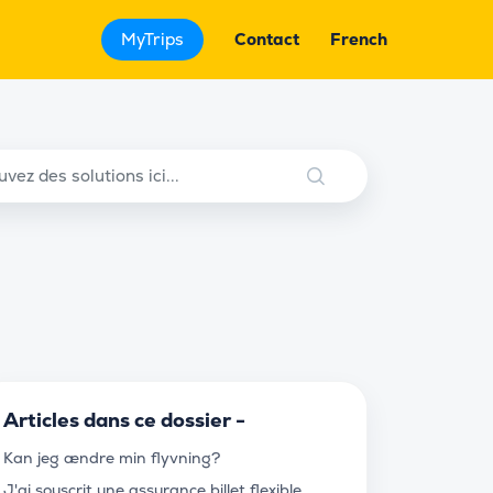
MyTrips
Contact
French
Articles dans ce dossier -
Kan jeg ændre min flyvning?
J'ai souscrit une assurance billet flexible